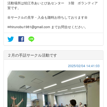
活動場所は狛江市あいとぴあセンター ３階 ボランティア
室です。
🌼サークルの見学・入会も随時お待ちしております🌼
✉hirunobu1981@gmail.com までお問合せください。
２月の手話サークル活動です
2025/02/04 14:41:03