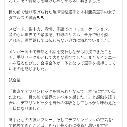
んて…その特別さを噛みしめながら席に着きました。
目の前で繰り広げられた亀澤理穂選手と木村亜美選手の女子
ダブルスの試合🏓🏓
スピード、集中力、表情、手話でのコミュニケーション。
音のない世界での緊張感、打球のリズム、全身で戦う姿。
どれも、画面越しでは伝わらない迫力に溢れていました。
メンバー同士で自然と手話を交わしながら応援できたこと
も、手話サークルとして大きな喜びでした。またサインエー
ルを送るたびに、会場全体が一体となって選手を後押しして
いるのを感じました。
試合後
「東京でデフリンピックを観られたなんて、本当にすごい日
だよね」「目の前で世界のレベルを感じた！」と感動を語り
合い、デフリンピックを自分の体験としてしっかり味わえた
一日になりました。
選手たちの力強いプレー、そしてデフリンピックの空気を生
で体験できたことは、きっと長く心に残ると思います💛