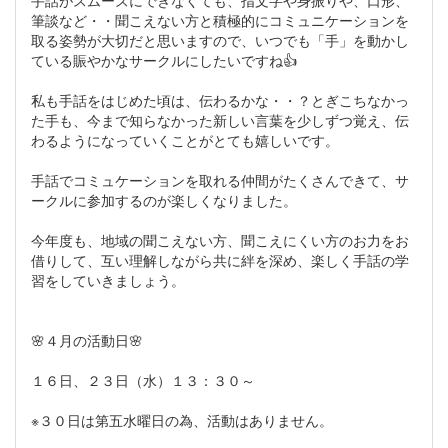
手話がスムーズにできなくても、指文字や身振りや、口形、
筆談など・・聞こえない方と積極的にコミュニケーションを
取る姿勢が大切だと思いますので、いつでも「手」を動かし
ている賑やかなサークルにしたいですね👍
私も手話をはじめた頃は、伝わるかな・・？とぎこちなかっ
た手も、今まで知らなかった新しい言葉を少しずつ覚え、伝
わるようになっていくことがとても嬉しいです。
手話でコミュケーションを取れる仲間がたくさんできて、サ
ークルに参加するのが楽しくなりました。
今年度も、地域の聞こえない方、聞こえにくい方のお力をお
借りして、互い理解しながら共に絆を深め、楽しく手話の学
習をしていきましょう。
🌸４月の活動日🌸
１６日、２３日（水）１３：３０～
※３０日は第五水曜日の為、活動はありません。