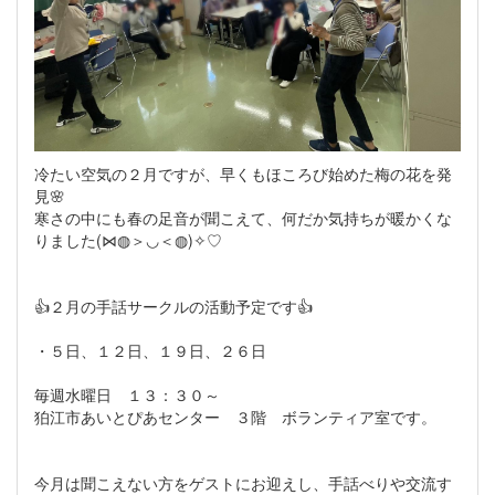
冷たい空気の２月ですが、早くもほころび始めた梅の花を発
見🌸
寒さの中にも春の足音が聞こえて、何だか気持ちが暖かくな
りました(⋈◍＞◡＜◍)✧♡
👍２月の手話サークルの活動予定です👍
・５日、１２日、１９日、２６日
毎週水曜日 １３：３０～
狛江市あいとぴあセンター ３階 ボランティア室です。
今月は聞こえない方をゲストにお迎えし、手話べりや交流す