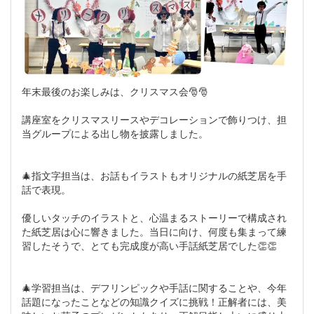
年末最後のお楽しみは、クリスマス会🎅🎅
講座室をクリスマスリースやデコレーションで飾りつけ、担
当グループによる出し物を披露しました。
🎄指文字担当は、お話もイラストもオリジナルの紙芝居を手
話で表現。
優しいタッチのイラストと、心温まるストーリーで構成され
た紙芝居は心に響きました。当日に向け、何度も集まって練
習したそうで、とても完成度が高い手話紙芝居でした👏👏
🎄学習担当は、デフリンピックや手話に関することや、今年
話題になったことなどの知識クイズに挑戦！正解者には、美