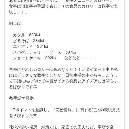
食事は指文字や手話で表し、その食品のカロリーは数字で表
現します。
例えば！
・カツ丼 893㎉
・ざるそば 284㎉
・エビフライ 351㎉
・スパゲッティミートソース 597㎉
・ショートケーキ 292㎉ などなど・・・・
意外にどれもカロリーは高めなんだ！！とダイエット中の私
にはビックリな数字でしたが、日常生活の中からも、こうし
て手話に結び付けて学習ができる発想とアイデアには関心す
るばかりです👏
📚手話学習📚
・7ポイントを意識し、『花粉情報』に関する短文の表現方法
を学びました🌸
花粉が多い場所、対策方法、家庭での工夫など、場所や空