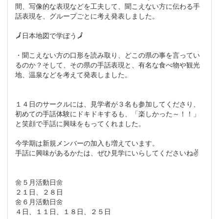
間、写像的な表現などを工夫して、聞こえない方に伝わる手
話表現を、グループごとに考え発表しました。
🗾日本地図で学ぼう🗾
・聞こえない方の口形を読み取り、どこの県の事を言ってい
るのか？そして、その県の手話表現と、有名な食べ物や観光
地、温泉などを考えて発表しました。
１４日のサークルには、見学者が３名も参加してくださり、
初めての手話体験にドキドキするも、「楽しかった～！！」
と笑顔で手話に興味をもってくれました。
今学期は新規メンバーの加入も増えています。
手話に興味があるかたは、ぜひ見学にいらしてくださいね✌
🌼５月活動日🌼
２１日、２８日
🌼６月活動日🌼
４日、１１日、１８日、２５日