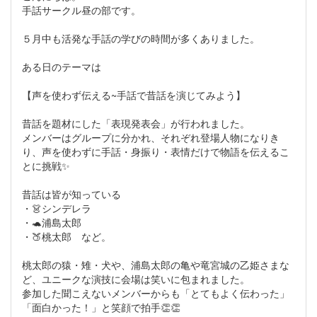
手話サークル昼の部です。
５月中も活発な手話の学びの時間が多くありました。
ある日のテーマは
【声を使わず伝える~手話で昔話を演じてみよう】
昔話を題材にした「表現発表会」が行われました。
メンバーはグループに分かれ、それぞれ登場人物になりき
り、声を使わずに手話・身振り・表情だけで物語を伝えるこ
とに挑戦✨
昔話は皆が知っている
・👗シンデレラ
・🐢浦島太郎
・🍑桃太郎 など。
桃太郎の猿・雉・犬や、浦島太郎の亀や竜宮城の乙姫さまな
ど、ユニークな演技に会場は笑いに包まれました。
参加した聞こえないメンバーからも「とてもよく伝わった」
「面白かった！」と笑顔で拍手👏👏