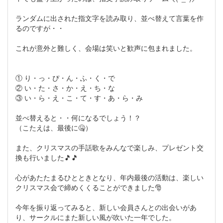
ランダムに出された指文字を読み取り、並べ替えて言葉を作
るのですが・・
これが意外と難しく、会場は笑いと歓声に包まれました。
① り・っ・ぴ・ん・ふ・く・で
② い・た・さ・か・え・ち・な
③ い・ら・え・こ・て・す・あ・ら・み
並べ替えると・・何になるでしょう！？
（こたえは、最後に🤐）
また、クリスマスの手話歌をみんなで楽しみ、プレゼント交
換も行いました🎵🎵
心があたたまるひとときとなり、年内最後の活動は、楽しい
クリスマス会で締めくくることができました🎅
今年を振り返ってみると、新しい会員さんとの出会いがあ
り、サークルにまた新しい風が吹いた一年でした。