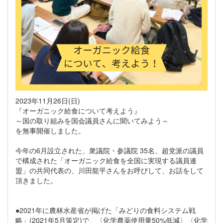
2023年11月26日(日)
『オーガニック給食について考えよう』
～国の取り組みを国会議員さんに聞いてみよう～
を無事開催しました。
今年の6月設立された、衆議院・参議院 35名、超党派の議員
で構成された「オーガニック給食を全国に実現する議員連
盟」の共同代表の、川田龍平さんをお呼びして、お話をして
頂きました。
●2021年に農林水産省が掲げた「みどりの食料システム戦
略」(2021年5月策定)で、〈化学農薬使用量50%低減〉〈化学