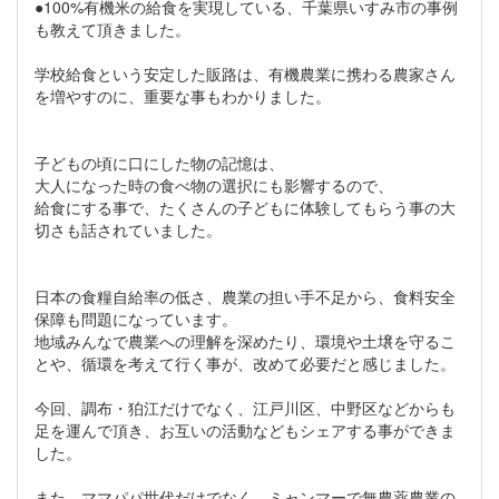
●100%有機米の給食を実現している、千葉県いすみ市の事例
も教えて頂きました。
学校給食という安定した販路は、有機農業に携わる農家さん
を増やすのに、重要な事もわかりました。
子どもの頃に口にした物の記憶は、
大人になった時の食べ物の選択にも影響するので、
給食にする事で、たくさんの子どもに体験してもらう事の大
切さも話されていました。
日本の食糧自給率の低さ、農業の担い手不足から、食料安全
保障も問題になっています。
地域みんなで農業への理解を深めたり、環境や土壌を守るこ
とや、循環を考えて行く事が、改めて必要だと感じました。
今回、調布・狛江だけでなく、江戸川区、中野区などからも
足を運んで頂き、お互いの活動などもシェアする事ができま
した。
また、ママパパ世代だけでなく、ミャンマーで無農薬農業の