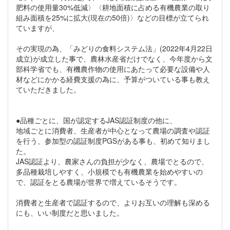
肥料の使用量30%低減〉〈耕地面積に占める有機農業の取り
組み面積を25%に拡大(現在の50倍)〉などの目標が立てられ
ていますが、
その実現の為、「みどりの食料システム法」(2022年4月22日
成立)が成立した事で、農林水産省だけでなく、今年度から文
部科学省でも、有機農作物の使用にあたって必要な設備や人
材などにかかる経費支援の為に、予算がついている事も教え
ていただきました。
●品種ごとに、国が認定するJAS認証制度の他に、
地域ごとに消費者、生産者が中心となって農場の調査や認証
を行う、参加型の認証制度PGSがある事も、初めて知りまし
た。
JAS認証より、農家さんの負担が少なく、農場でとるので、
多品種栽培しやすく、小規模でも有機農業を始めやすいの
で、認証をとる農場が世界で増えているそうです。
消費者と生産者で認証するので、よりお互いの理解も深める
にも、いい制度だと思いました。