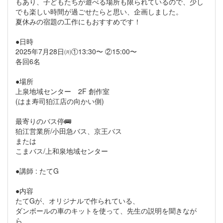
もあり、子どもたちが遊べる場所も限られているので、少し
でも楽しい時間が過ごせたらと思い、企画しました。
夏休みの宿題の工作にもおすすめです！
●日時
2025年7月28日㈪①13:30〜 ②15:00〜
各回6名
●場所
上泉地域センター 2F 創作室
(はま寿司狛江店の向かい側)
最寄りのバス停🚌
狛江営業所/小田急バス、京王バス
または
こまバス/上和泉地域センター
●講師 : たてG
●内容
たてGが、オリジナルで作られている、
ダンボールの車のキットを使って、先生の説明を聞きなが
ら、