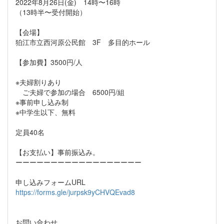
2022年8月26日(金) 14時〜16時
（13時半〜受付開始）
【会場】
狛江市立西河原公民館 3F 多目的ホール
【参加費】3500円/人
※夫婦割りあり
ご夫婦で参加の場合 6500円/組
※事前申し込み制
※中学生以下、無料
定員40名
【お支払い】事前振込み。
ーーーーーーーーーーーーーーーーーー
申し込みフォームURL
https://forms.gle/jurpsk9yCHVQEvad8
お問い合わせ