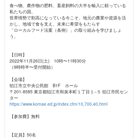
食べ物、農作物の肥料、畜産飼料の大半を輸入に頼っている
私たちの国。
世界情勢で割高になっている今こそ、地元の農業や資源を活
かし、地域で食を支え、未来に希望をもたらす
「ローカルフード法案（条例）」の取り組みを学びましょ
う。
【日時】
2022年11月26日(土) 10時〜11時30分
（9時時半〜受付開始）
【会場】
狛江市立中央公民館 B1F ホール
〒201-8585 東京都狛江市和泉本町１丁目１−５ 狛江市民セン
ター
https://www.komae.ed.jp/index.cfm/10,700,40,html
【参加費】無料
【定員】50名