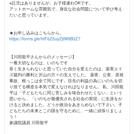
※託児はありませんが、お子様連れOKです。
アットホームな雰囲気で、身近な社会問題について学び考え
たいと思っています。
★お申し込みはこちらから。
https://forms.gle/htF6Z5uyZjtW9B3Z7
【川田龍平さんからのメッセージ】
一番大切なものは、いのちです
長く生きられないと思っていた自分を変えたのは、薬害エイ
ズ裁判の勝利と沢山の方々の支えでした。 薬害、公害、原発
事故、根っこは全て同じです。目先の利益の為にいのちを切
り捨てる構造を本気で変えなければなりません。 私、川田龍
平は「子どもたちに同じ苦しみを味合わせたくない」という
思いから、「いのちが最優先される社会の実現」に生涯をか
けると決めました。どうか政治をあきらめないで下さい。子
どもたちの未来とこの国を守るために、一緒に頑張りましょ
う！
参議院議員 川田龍平