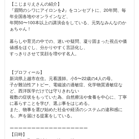
【こじまりえさんの紹介】
『眉間のシワにアイロンを♪』をコンセプトに、20年間、毎
年全国各地やオンラインなど、
年間50〜100本以上の講演会をしている、元気なみんなのか
ぁちゃん！
暮らしや育児の中での、迷いや疑問、凝り固まった視点や価
値感をほぐし、分かりやすく言語化し、
すっきりさせて笑顔を増やす名人。
【プロフィール】
新潟県上越市在住。元看護師。小5〜22歳の4人の母。
子が難治性アトピー、電磁波の過敏症、化学物質過敏症な
ど、西洋医学だけでは守りきれない
複数の症状をもっていた為、自然療法や食養を中心に、丁寧
に暮らすことを学び、選ぶ事をはじめる。
また、物事を選び始めた社会や経済のシステムの違和感に
も、声を届ける提案をしている。
ーーーーーーーーーーーーーーーーーー
【日時】