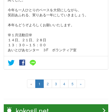
今年も一人ひとりのペースを大切にしながら、
笑顔あふれる、実りある一年にしていきましょう。
本年もどうぞよろしくお願いいたします。
🌸１月活動日🌸
１４日、２１日、２８日
１３：３０～１５：００
あいとぴあセンター ３F ボランティア室
«
1
2
3
4
5
»
kokosil.net